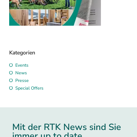
RTK Katalog 2026
Veransta
mieten
Seminarhotels & Event
Locations
RTK sucht und
Kategorien
Events
News
Presse
Special Offers
Mit der RTK News sind Sie
immer up to date