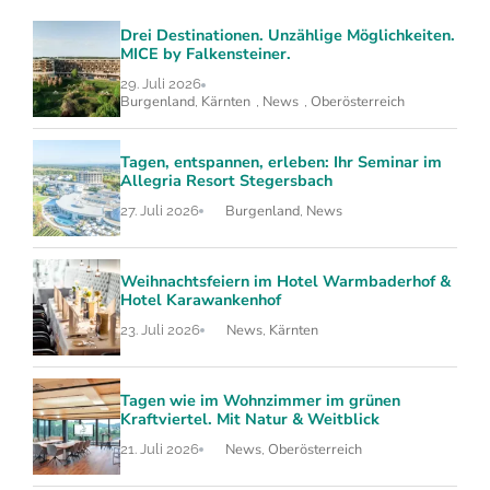
Drei Destinationen. Unzählige Möglichkeiten.
MICE by Falkensteiner.
29. Juli 2026
Burgenland
Kärnten
News
Oberösterreich
,
,
,
Tagen, entspannen, erleben: Ihr Seminar im
Allegria Resort Stegersbach
Burgenland
News
27. Juli 2026
,
Weihnachtsfeiern im Hotel Warmbaderhof &
Hotel Karawankenhof
News
Kärnten
23. Juli 2026
,
Tagen wie im Wohnzimmer im grünen
Kraftviertel. Mit Natur & Weitblick
News
Oberösterreich
21. Juli 2026
,