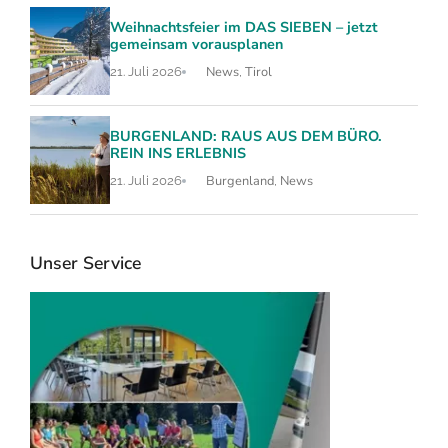
Weihnachtsfeier im DAS SIEBEN – jetzt
gemeinsam vorausplanen
News
Tirol
21. Juli 2026
,
BURGENLAND: RAUS AUS DEM BÜRO.
REIN INS ERLEBNIS
Burgenland
News
21. Juli 2026
,
Unser Service