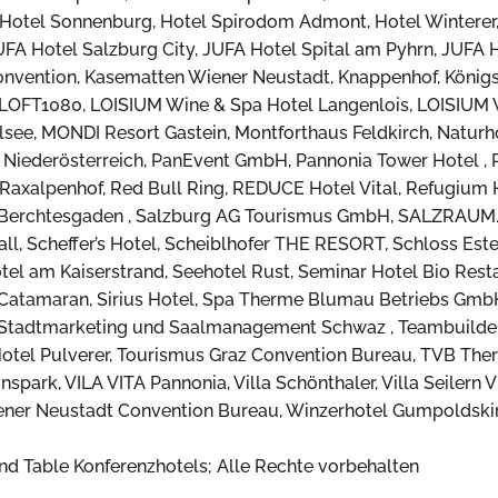
 Hotel Sonnenburg, Hotel Spirodom Admont, Hotel Wintere
A Hotel Salzburg City, JUFA Hotel Spital am Pyhrn, JUFA Ho
Convention, Kasematten Wiener Neustadt, Knappenhof, König
, LOFT1080, LOISIUM Wine & Spa Hotel Langenlois, LOISIUM
ee, MONDI Resort Gastein, Montforthaus Feldkirch, Naturhot
is Niederösterreich, PanEvent GmbH, Pannonia Tower Hotel , 
Raxalpenhof, Red Bull Ring, REDUCE Hotel Vital, Refugium H
k Berchtesgaden , Salzburg AG Tourismus GmbH, SALZRAUM
all, Scheffer’s Hotel, Scheiblhofer THE RESORT, Schloss Est
el am Kaiserstrand, Seehotel Rust, Seminar Hotel Bio Resta
Catamaran, Sirius Hotel, Spa Therme Blumau Betriebs GmbH,
tadtmarketing und Saalmanagement Schwaz , Teambuilder, T
otel Pulverer, Tourismus Graz Convention Bureau, TVB Ther
park, VILA VITA Pannonia, Villa Schönthaler, Villa Seilern V
iener Neustadt Convention Bureau, Winzerhotel Gumpoldsk
d Table Konferenzhotels; Alle Rechte vorbehalten