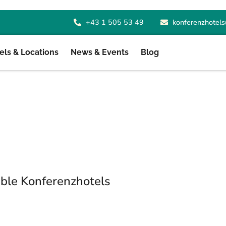
+43 1 505 53 49
konferenzhotels
ls & Locations
News & Events
Blog
ble Konferenzhotels