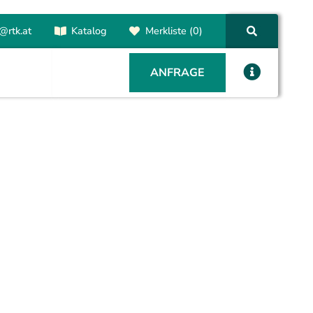
@rtk.at
Katalog
Merkliste (0)
ANFRAGE