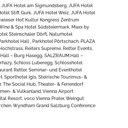
r, JUFA Hotel am Sigmundsberg, JUFA Hotel
tel Stift Gurk, JUFA Hotel Weiz, JUFA Hotel
swieser Hof, Kultur Kongress Zentrum
 Wine & Spa Hotel Südsteiermark, Maxx by
el Steinschaler Dörfl, Naturhotel
Parkhotel Hall , Parkhotel Pörtschach, PLAZA
ochstrass, Reiters Supreme, Retter Events,
.Hall – Burg Hasegg, SALZRAUM.Hall –
erhazy, Schloss Luberegg, Schlosshotel
urant Retter, Seminar- und Eventhotel
 Sporthotel Igls, Steirische Tourimus- &
he Social Hub, Theater- & Feriendorf
men- & Vulkanland, Vienna Airport
ital Resort, voco Vienna Prater, Weingut
irchen, Wyndham Grand Salzburg Conference