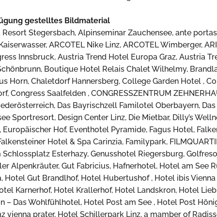
ügung gestelltes Bildmaterial
a Resort Stegersbach, Alpinseminar Zauchensee, ante portas
Kaiserwasser, ARCOTEL Nike Linz, ARCOTEL Wimberger, ARI
gress Innsbruck, Austria Trend Hotel Europa Graz, Austria T
Schönbrunn, Boutique Hotel Relais Chalet Wilhelmy, Brandl
s Horn, Chaletdorf Hannersberg, College Garden Hotel , C
rsdorf, Congress Saalfelden , CONGRESSZENTRUM ZEHNERHA
derösterreich, Das Bayrischzell Familotel Oberbayern, Das 
 Sportresort, Design Center Linz, Die Mietbar, Dilly’s Welln
 Europäischer Hof, Eventhotel Pyramide, Fagus Hotel, Falke
 Falkensteiner Hotel & Spa Carinzia, Familypark, FILMQUAR
 Schlossplatz Esterhazy, Genusshotel Riegersburg, Golfres
aler Alpenkräuter, Gut Fabricius, Hafnerhotel, Hotel am See
a, Hotel Gut Brandlhof, Hotel Hubertushof , Hotel ibis Vienna 
el Karnerhof, Hotel Krallerhof, Hotel Landskron, Hotel Lie
in – Das Wohlfühlhotel, Hotel Post am See , Hotel Post Hön
 vienna prater, Hotel Schillerpark Linz, a mamber of Radiss