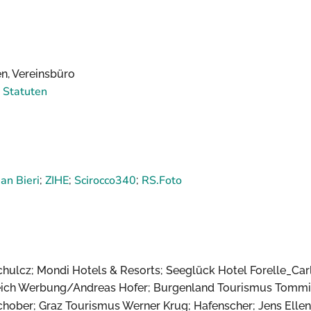
n, Vereinsbüro
 Statuten
ian Bieri
ZIHE
Scirocco340
RS.Foto
;
;
;
chulcz; Mondi Hotels & Resorts; Seeglück Hotel Forelle_Carl
eich Werbung/Andreas Hofer; Burgenland Tourismus Tommi S
chober; Graz Tourismus Werner Krug; Hafenscher; Jens Elle