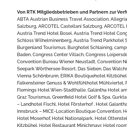
Von RTK Mitgliedsbetrieben und Partnern zur Verf
ABTA Austrian Business Travel Association, Allegri
Salzburg, ARCOTEL Castellani Salzburg, ARCOTEL 
Austria Trend Hotel Bosei, Austria Trend Hotel Con
Schloss Wilhelminenberg, Austria Trend Parkhotel 
Burgenland Tourismus, Burghotel Schlaining, campu
Baden, Congress Center Villach, Congress Loipe
Convention Bureau Wiener Neustadt, Convention Nie
Seepark Wörthersee Resort, Das Sieben, Das Walchsee
Vienna Schönbrunn, ERIKA Boutiquehotel Kitzbühel,
Falkensteiner Genuss & Wohlfühlhotel Mühlviertel,
Flemings Hotel Wien-Stadthalle, Galántha Hotel am
Graz Tourismus, Greenfield Hotel Golf & Spa, Gurkt
– Landhotel Fischl, Hotel Försterhof , Hotel Galanth
Innsbruck – MICE-Location Boutique Convention, Hot
Hotel Moserhof, Hotel Nationalpark, Hotel Ottenste
Kitzbühel, Hotel Restaurant Minichmayr, Hotel roomz