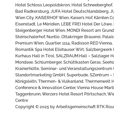
Hotel Schloss Leopoldskron, Hotel Schneeberghof,
Bad Radkersburg, JUFA Hotel Deutschlandsberg, JUF
Wien City, KAISERHOF Wien, Kaiser’s Hof, Kärnten 
Eisenstadt, Le Méridien, LEBE FREI Hotel Der Löwe
Steigenberger Hotel Wien, MONDI Resort am Grundls
Steinschalerhof, Nuntio, Ottakringer Brauerei, Pala
Premium Wien, Quartier 1114, Radisson RED Vienna, 
Romantik Spa Hotel Elixhauser Wirt, Salzbergwer
Kurhaus Hall in Tirol, SALZRAUM.Hall – Salzlager H
Mondsee, Schlumberger, Schüttkasten Geras, Seehot
Krainerhütte, Seminar- und Veranstaltungszentrum 
Standortmarketing GmbH, Superbude, SZentrum – S
Königsleitn, Thermen- & Vulkanland, Thermenwelt H
Conference & Innovation Center, Vienna House Martins
Taggenbrunn, Werzers Hotel Resort Pörtschach, W
Centre
Copyright © 2025 by Arbeitsgemeinschaft RTK Roun