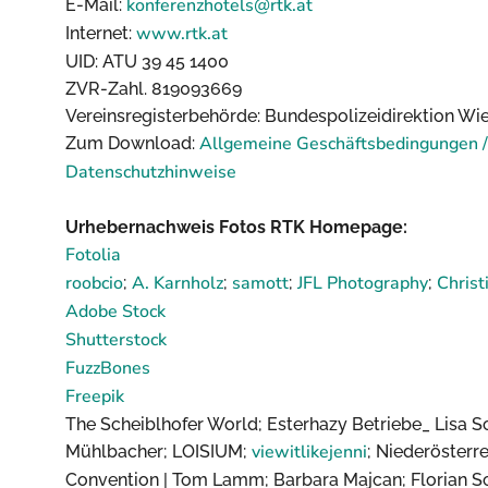
konferenzhotels@rtk.at
E-Mail:
www.rtk.at
Internet:
UID: ATU 39 45 1400
ZVR-Zahl. 819093669
Vereinsregisterbehörde: Bundespolizeidirektion Wie
Allgemeine Geschäftsbedingungen /
Zum Download:
Datenschutzhinweise
Urhebernachweis Fotos RTK Homepage:
Fotolia
roobcio
A. Karnholz
samott
JFL Photography
Christ
;
;
;
;
Adobe Stock
Shutterstock
FuzzBones
Freepik
The Scheiblhofer World; Esterhazy Betriebe_ Lisa S
viewitlikejenni
Mühlbacher; LOISIUM;
; Niederösterr
Convention | Tom Lamm; Barbara Majcan; Florian S