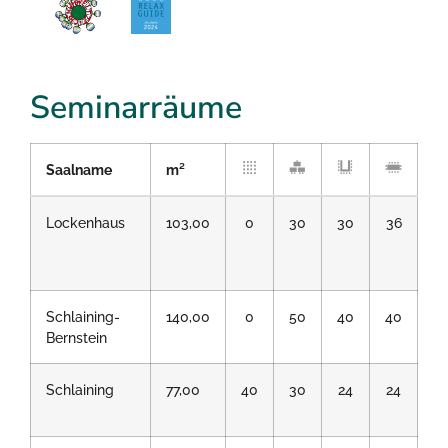
Seminarräume
Saalname
m²
Lockenhaus
103,00
0
30
30
36
3
Schlaining-
140,00
0
50
40
40
7
Bernstein
Schlaining
77,00
40
30
24
24
2