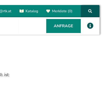
@rtk.at
Katalog
Merkliste (0)
ANFRAGE
 ist: