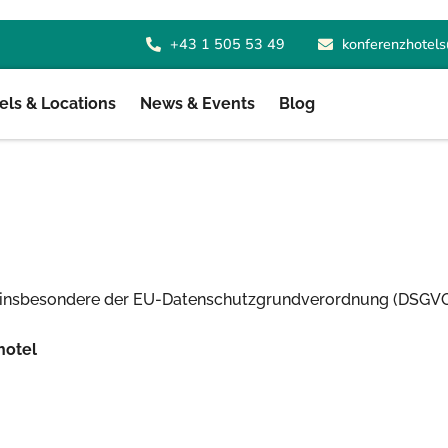
+43 1 505 53 49
konferenzhotels
ls & Locations
News & Events
Blog
, insbesondere der EU-Datenschutzgrundverordnung (DSGVO),
hotel