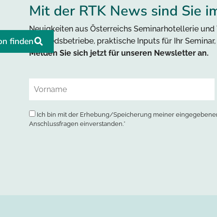
Mit der RTK News sind Sie i
Neuigkeiten aus Österreichs Seminarhotellerie und 
on finden
Mitgliedsbetriebe, praktische Inputs für Ihr Seminar
Melden Sie sich jetzt für unseren Newsletter an.
Ich bin mit der Erhebung/Speicherung meiner eingegebenen
Anschlussfragen einverstanden.*