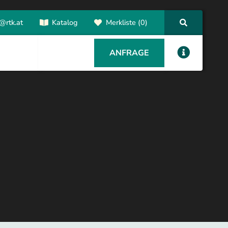
@rtk.at
Katalog
Merkliste (0)
ANFRAGE