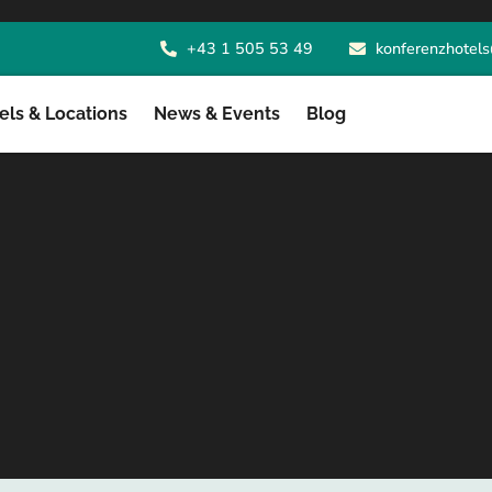
+43 1 505 53 49
konferenzhotels
ls & Locations
News & Events
Blog