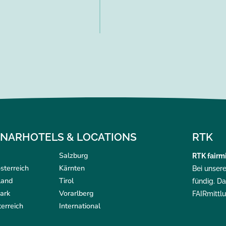
INARHOTELS & LOCATIONS
RTK
Salzburg
RTK
fairmi
sterreich
Kärnten
Bei unser
land
Tirol
fündig. Da
ark
Vorarlberg
FAIRmittl
erreich
International