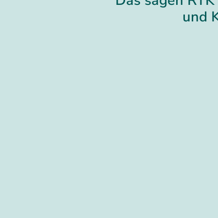
Das sagen RTK 
und 