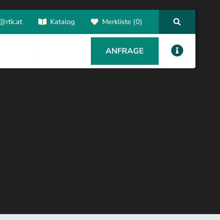
@rtk.at
Katalog
Merkliste (0)
ANFRAGE