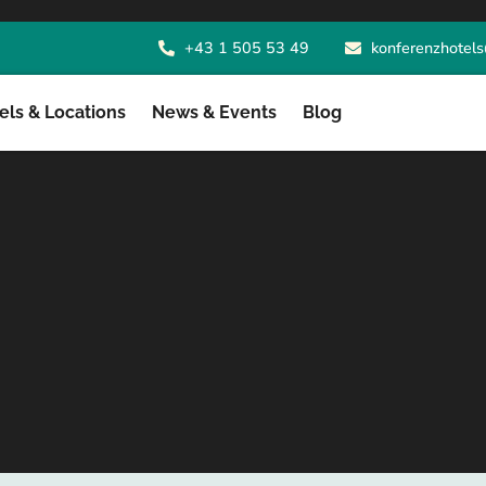
+43 1 505 53 49
konferenzhotels
ls & Locations
News & Events
Blog