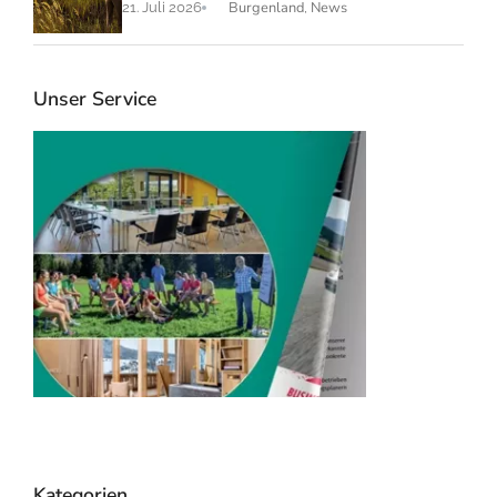
Burgenland
News
21. Juli 2026
,
Unser Service
RTK Katalog 2026
Veransta
mieten
Seminarhotels & Event
Locations
RTK sucht und
Kategorien