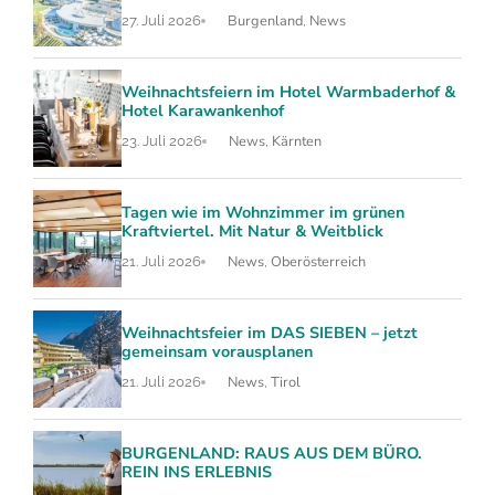
Burgenland
News
27. Juli 2026
,
Weihnachtsfeiern im Hotel Warmbaderhof &
Hotel Karawankenhof
News
Kärnten
23. Juli 2026
,
Tagen wie im Wohnzimmer im grünen
Kraftviertel. Mit Natur & Weitblick
News
Oberösterreich
21. Juli 2026
,
Weihnachtsfeier im DAS SIEBEN – jetzt
gemeinsam vorausplanen
News
Tirol
21. Juli 2026
,
BURGENLAND: RAUS AUS DEM BÜRO.
REIN INS ERLEBNIS