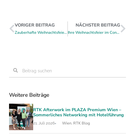
VORIGER BEITRAG
NÄCHSTER BEITRAG
Zauberhafte Weihnachtsfeiern in der Krainerhütte
Ihre Weihnachtsfeier im Congress Loipersdorf – für 30 bis 600 Gäste
Weitere Beiträge
RTK Afterwork im PLAZA Premium Wien –
Sommerliches Networking mit Hotelführung
Wien
RTK Blog
21. Juli 2026
,