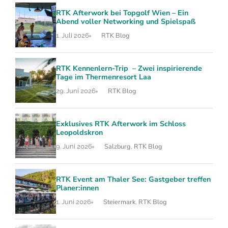
RTK Afterwork bei Topgolf Wien – Ein
Abend voller Networking und Spielspaß
RTK Blog
1. Juli 2026
RTK Kennenlern-Trip – Zwei inspirierende
Tage im Thermenresort Laa
RTK Blog
29. Juni 2026
Exklusives RTK Afterwork im Schloss
Leopoldskron
Salzburg
RTK Blog
9. Juni 2026
,
RTK Event am Thaler See: Gastgeber treffen
Planer:innen
Steiermark
RTK Blog
1. Juni 2026
,