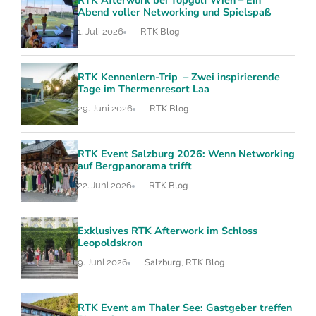
Abend voller Networking und Spielspaß
RTK Blog
1. Juli 2026
RTK Kennenlern-Trip – Zwei inspirierende
Tage im Thermenresort Laa
RTK Blog
29. Juni 2026
RTK Event Salzburg 2026: Wenn Networking
auf Bergpanorama trifft
RTK Blog
22. Juni 2026
Exklusives RTK Afterwork im Schloss
Leopoldskron
Salzburg
RTK Blog
9. Juni 2026
,
RTK Event am Thaler See: Gastgeber treffen