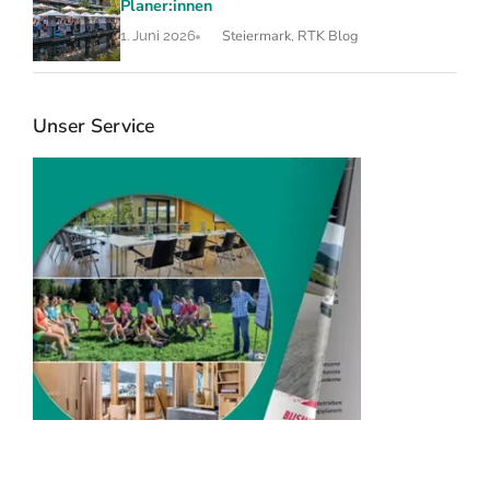
Planer:innen
Steiermark
RTK Blog
1. Juni 2026
,
Unser Service
RTK Katalog 2026
Veransta
mieten
Seminarhotels & Event
Locations
RTK sucht und