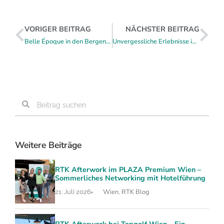
VORIGER BEITRAG
NÄCHSTER BEITRAG
Belle Époque in den Bergen: Das MONDI Seminarhotel Bellevue Gastein
Unvergessliche Erlebnisse im Salzbergwerk Berchtesgaden schon jetzt planen
Weitere Beiträge
RTK Afterwork im PLAZA Premium Wien –
Sommerliches Networking mit Hotelführung
Wien
RTK Blog
21. Juli 2026
,
RTK Afterwork bei Topgolf Wien – Ein