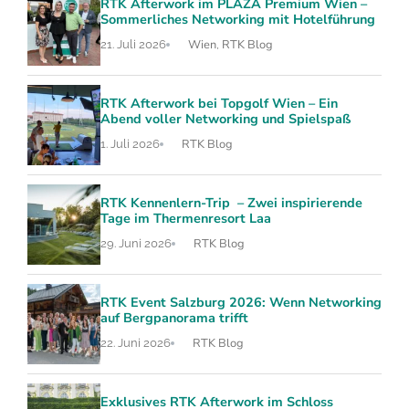
RTK Afterwork im PLAZA Premium Wien –
Sommerliches Networking mit Hotelführung
Wien
RTK Blog
21. Juli 2026
,
RTK Afterwork bei Topgolf Wien – Ein
Abend voller Networking und Spielspaß
RTK Blog
1. Juli 2026
RTK Kennenlern-Trip – Zwei inspirierende
Tage im Thermenresort Laa
RTK Blog
29. Juni 2026
RTK Event Salzburg 2026: Wenn Networking
auf Bergpanorama trifft
RTK Blog
22. Juni 2026
Exklusives RTK Afterwork im Schloss