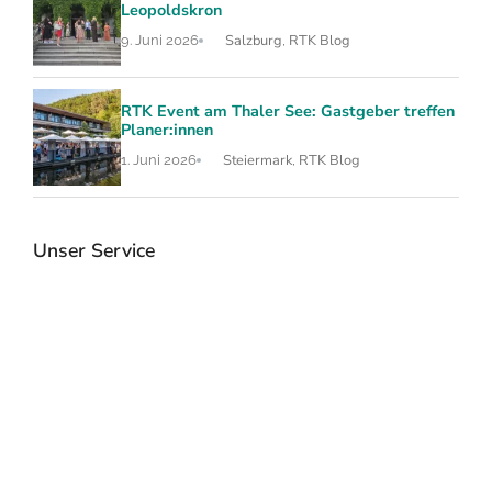
Leopoldskron
Salzburg
RTK Blog
9. Juni 2026
,
RTK Event am Thaler See: Gastgeber treffen
Planer:innen
Steiermark
RTK Blog
1. Juni 2026
,
Unser Service
RTK Katalog 2026
Veranstalt
mieten
Seminarhotels & Event Locations
RTK sucht und b