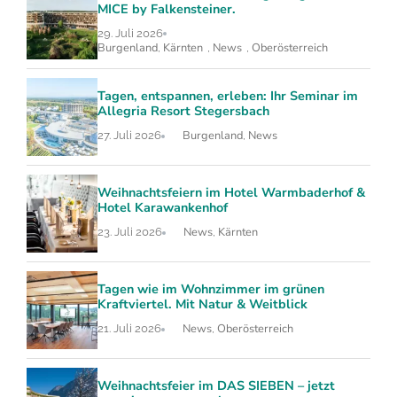
MICE by Falkensteiner.
29. Juli 2026
Burgenland
Kärnten
News
Oberösterreich
,
,
,
Tagen, entspannen, erleben: Ihr Seminar im
Allegria Resort Stegersbach
Burgenland
News
27. Juli 2026
,
Weihnachtsfeiern im Hotel Warmbaderhof &
Hotel Karawankenhof
News
Kärnten
23. Juli 2026
,
Tagen wie im Wohnzimmer im grünen
Kraftviertel. Mit Natur & Weitblick
News
Oberösterreich
21. Juli 2026
,
Weihnachtsfeier im DAS SIEBEN – jetzt