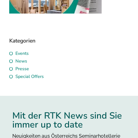
RTK Katalog 2026
Veransta
mieten
Seminarhotels & Event
Locations
RTK sucht und
Kategorien
Events
News
Presse
Special Offers
Mit der RTK News sind Sie
immer up to date
Neuigkeiten aus Österreichs Seminarhotellerie