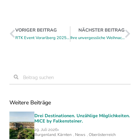
VORIGER BEITRAG
NÄCHSTER BEITRAG
RTK Event Vorarlberg 2025 im Montforthaus Feldkirch
Ihre unvergessliche Weihnachtsfeier im ältesten Familienbetrieb Österreichs
Weitere Beiträge
Drei Destinationen. Unzählige Möglichkeiten.
MICE by Falkensteiner.
29. Juli 2026
Burgenland
Kärnten
News
Oberösterreich
,
,
,