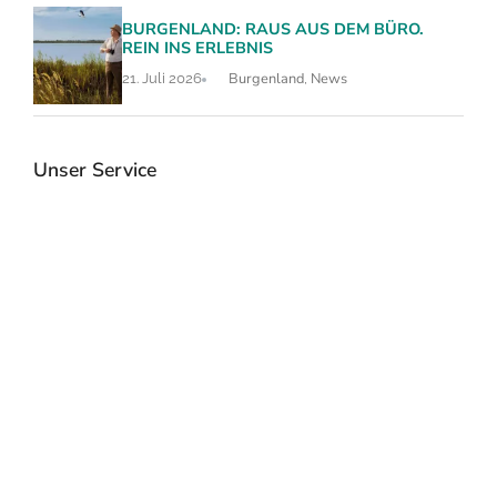
BURGENLAND: RAUS AUS DEM BÜRO.
REIN INS ERLEBNIS
Burgenland
News
21. Juli 2026
,
Unser Service
RTK Katalog 2026
Veranstalt
mieten
Seminarhotels & Event Locations
RTK sucht und b