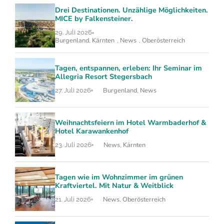
Drei Destinationen. Unzählige Möglichkeiten.
MICE by Falkensteiner.
29. Juli 2026
Burgenland
Kärnten
News
Oberösterreich
,
,
,
Tagen, entspannen, erleben: Ihr Seminar im
Allegria Resort Stegersbach
Burgenland
News
27. Juli 2026
,
Weihnachtsfeiern im Hotel Warmbaderhof &
Hotel Karawankenhof
News
Kärnten
23. Juli 2026
,
Tagen wie im Wohnzimmer im grünen
Kraftviertel. Mit Natur & Weitblick
News
Oberösterreich
21. Juli 2026
,