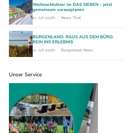
Weihnachtsfeier im DAS SIEBEN – jetzt
gemeinsam vorausplanen
News
Tirol
21. Juli 2026
,
BURGENLAND: RAUS AUS DEM BÜRO.
REIN INS ERLEBNIS
Burgenland
News
21. Juli 2026
,
Unser Service