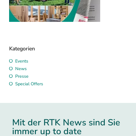
RTK Katalog 2026
Veransta
mieten
Seminarhotels & Event
Locations
RTK sucht und
Kategorien
Events
News
Presse
Special Offers
Mit der RTK News sind Sie
immer up to date