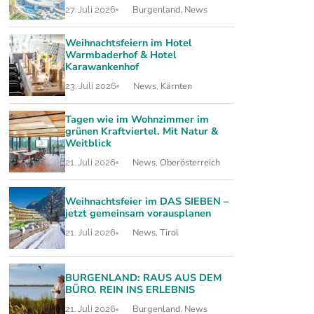
Burgenland
News
27. Juli 2026
,
Weihnachtsfeiern im Hotel
Warmbaderhof & Hotel
Karawankenhof
News
Kärnten
23. Juli 2026
,
Tagen wie im Wohnzimmer im
grünen Kraftviertel. Mit Natur &
Weitblick
News
Oberösterreich
21. Juli 2026
,
Weihnachtsfeier im DAS SIEBEN –
jetzt gemeinsam vorausplanen
News
Tirol
21. Juli 2026
,
BURGENLAND: RAUS AUS DEM
BÜRO. REIN INS ERLEBNIS
Burgenland
News
21. Juli 2026
,