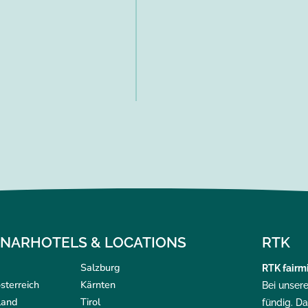
INARHOTELS & LOCATIONS
RTK
Salzburg
RTK
fairmi
sterreich
Kärnten
Bei unser
land
Tirol
fündig. Da