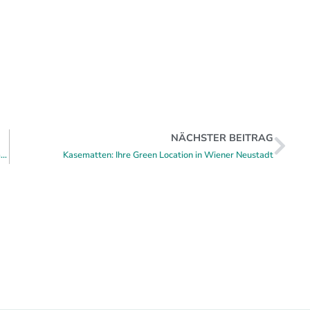
NÄCHSTER BEITRAG
Vom Workshop zum Wow-Moment: Produktivität trifft Panorama am Bodensee
Kasematten: Ihre Green Location in Wiener Neustadt