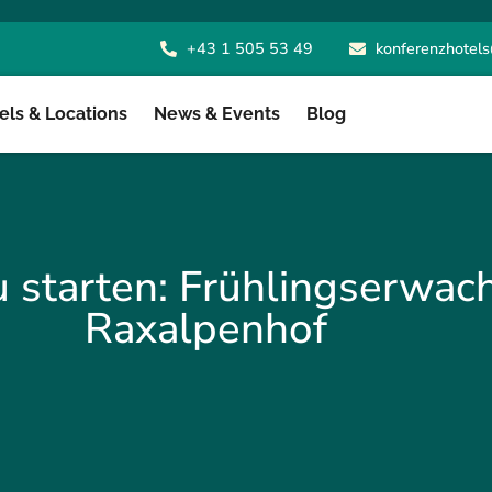
+43 1 505 53 49
konferenzhotels
ls & Locations
News & Events
Blog
u starten: Frühlingserwac
Raxalpenhof