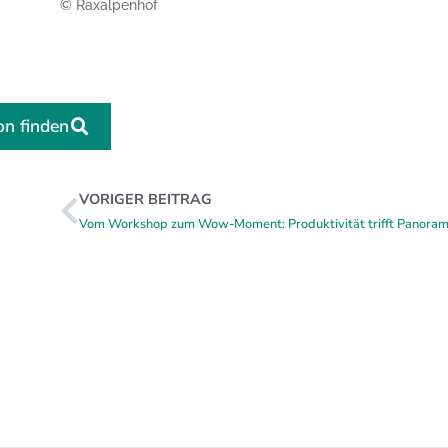
© Raxalpenhof
on finden
VORIGER BEITRAG