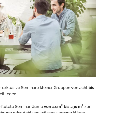
für exklusive Seminare kleiner Gruppen von acht
bis
it legen.
chflutete Seminarräume
von 24 m² bis 230 m²
zur
führung oder Achtsamkeitsspaziergang klären.