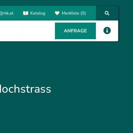
@rtk.at
Katalog
Merkliste (0)
ANFRAGE
Hochstrass