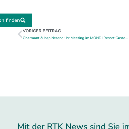
on finden
VORIGER BEITRAG
Charmant & Inspirierend: Ihr Meeting im MONDI Resort Gastein
Mit der RTK News sind Sie i