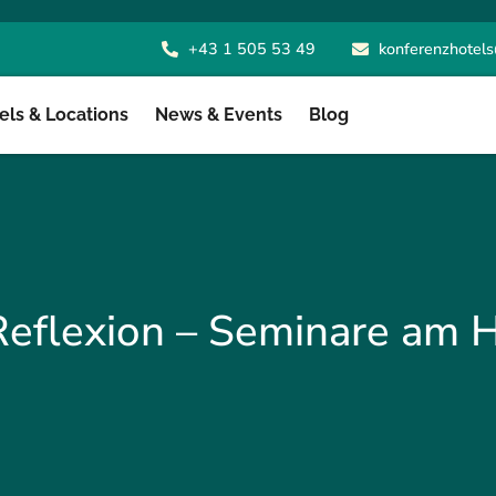
+43 1 505 53 49
konferenzhotels
ls & Locations
News & Events
Blog
eflexion – Seminare am 