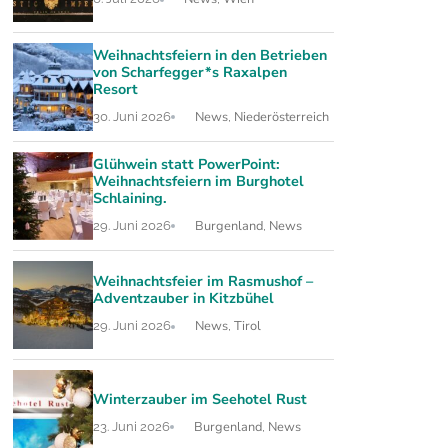
Weihnachtsfeiern in den Betrieben
von Scharfegger*s Raxalpen
Resort
News
Niederösterreich
30. Juni 2026
,
Glühwein statt PowerPoint:
Weihnachtsfeiern im Burghotel
Schlaining.
Burgenland
News
29. Juni 2026
,
Weihnachtsfeier im Rasmushof –
Adventzauber in Kitzbühel
News
Tirol
29. Juni 2026
,
Winterzauber im Seehotel Rust
Burgenland
News
23. Juni 2026
,