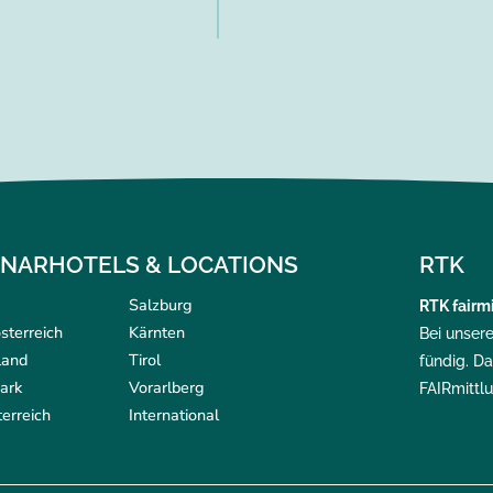
INARHOTELS & LOCATIONS
RTK
Salzburg
RTK
fairmi
sterreich
Kärnten
Bei unser
land
Tirol
fündig. Da
ark
Vorarlberg
FAIRmittl
erreich
International