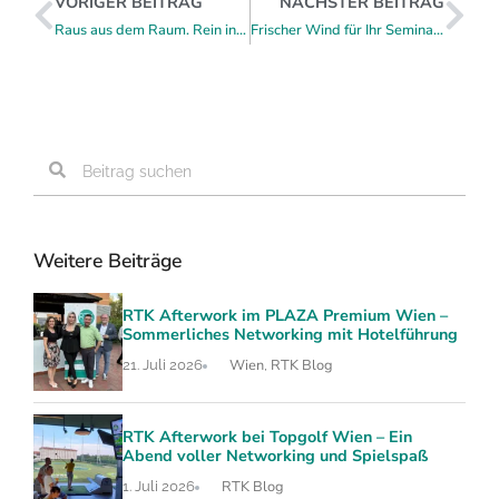
VORIGER BEITRAG
NÄCHSTER BEITRAG
Raus aus dem Raum. Rein in neue Ideen.
Frischer Wind für Ihr Seminar an Bord der WolfgangseeSchifffahrt
Weitere Beiträge
RTK Afterwork im PLAZA Premium Wien –
Sommerliches Networking mit Hotelführung
Wien
RTK Blog
21. Juli 2026
,
RTK Afterwork bei Topgolf Wien – Ein
Abend voller Networking und Spielspaß
RTK Blog
1. Juli 2026