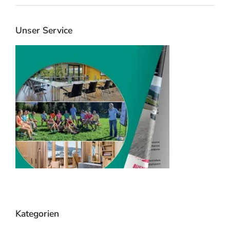
Unser Service
RTK Katalog 2026
Veransta
mieten
Seminarhotels & Event
Locations
RTK sucht und
Kategorien