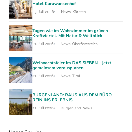
Hotel Karawankenhof
News
Kärnten
23. Juli 2026
,
Tagen wie im Wohnzimmer im grünen
Kraftviertel. Mit Natur & Weitblick
News
Oberösterreich
21. Juli 2026
,
Weihnachtsfeier im DAS SIEBEN – jetzt
gemeinsam vorausplanen
News
Tirol
21. Juli 2026
,
BURGENLAND: RAUS AUS DEM BÜRO.
REIN INS ERLEBNIS
Burgenland
News
21. Juli 2026
,