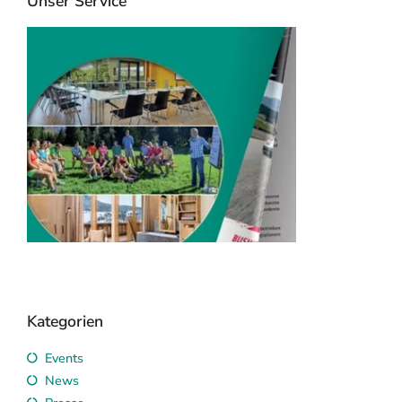
Unser Service
RTK Katalog 2026
Veransta
mieten
Seminarhotels & Event
Locations
RTK sucht und
Kategorien
Events
News