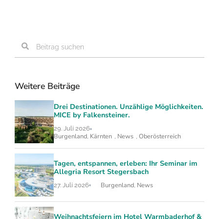
Weitere Beiträge
Drei Destinationen. Unzählige Möglichkeiten.
MICE by Falkensteiner.
29. Juli 2026
Burgenland
Kärnten
News
Oberösterreich
,
,
,
Tagen, entspannen, erleben: Ihr Seminar im
Allegria Resort Stegersbach
Burgenland
News
27. Juli 2026
,
Weihnachtsfeiern im Hotel Warmbaderhof &