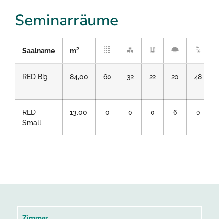
Seminarräume
Saalname
m²
RED Big
84,00
60
32
22
20
48
RED
13,00
0
0
0
6
0
Small
Zimmer