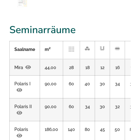
Seminarräume
Saalname
m²
Mira
44,00
28
18
12
16
15
Polaris I
90,00
60
40
30
34
36
Polaris II
90,00
60
34
30
32
36
Polaris
186,00
140
80
45
50
80