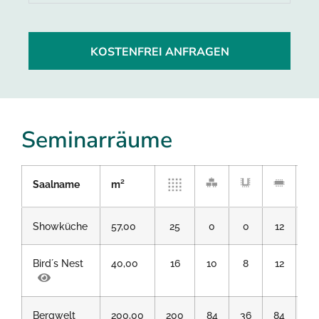
KOSTENFREI ANFRAGEN
Seminarräume
Saalname
m²
Showküche
57,00
25
0
0
12
0
Bird´s Nest
40,00
16
10
8
12
0
Bergwelt
200,00
200
84
36
84
0