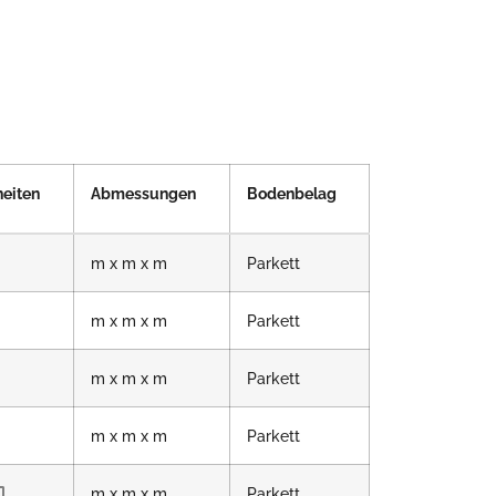
eiten
Abmessungen
Bodenbelag
m x m x m
Parkett
m x m x m
Parkett
m x m x m
Parkett
m x m x m
Parkett
m x m x m
Parkett