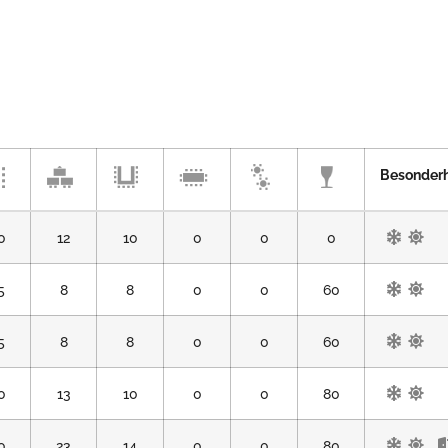
Besonderh
0
12
10
0
0
0
5
8
8
0
0
60
5
8
8
0
0
60
0
13
10
0
0
80
0
23
14
0
0
80