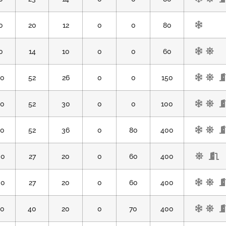
0
20
12
0
0
80
0
14
10
0
0
60
50
52
26
0
0
150
40
52
30
0
0
100
30
52
36
0
80
400
00
27
20
0
60
400
00
27
20
0
60
400
50
40
20
0
70
400