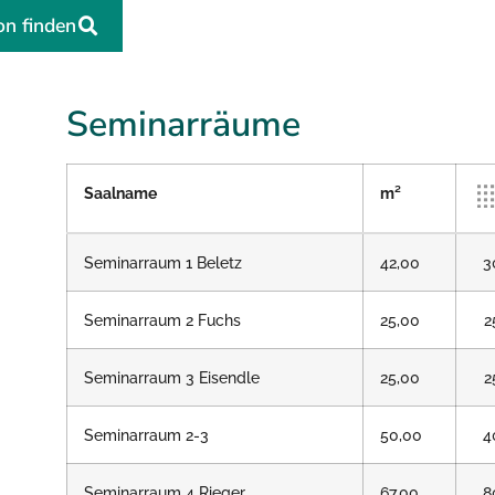
on finden
Seminarräume
Saalname
m²
Seminarraum 1 Beletz
42,00
3
Seminarraum 2 Fuchs
25,00
2
Seminarraum 3 Eisendle
25,00
2
Seminarraum 2-3
50,00
4
Seminarraum 4 Rieger
67,00
8