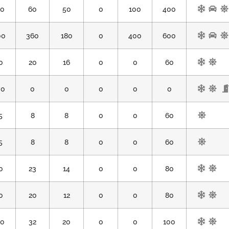
50
60
50
0
100
400
00
360
180
0
400
600
0
20
16
0
0
60
00
0
0
0
0
0
5
8
8
0
0
60
5
8
8
0
0
60
0
23
14
0
0
80
0
20
12
0
0
80
20
32
20
0
0
100