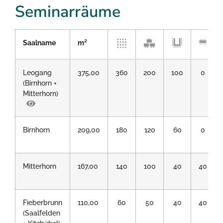
Seminarräume
Saalname
m²
Leogang
375,00
360
200
100
0
(Birnhorn +
Mitterhorn)
Birnhorn
209,00
180
120
60
0
Mitterhorn
167,00
140
100
40
40
Fieberbrunn
110,00
60
50
40
40
(Saalfelden