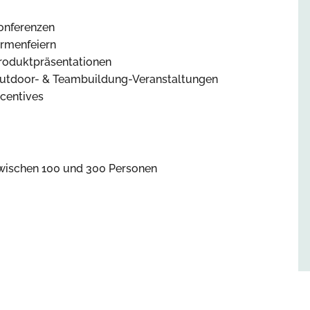
onferenzen
irmenfeiern
roduktpräsentationen
utdoor- & Teambuildung-Veranstaltungen
ncentives
wischen 100 und 300 Personen