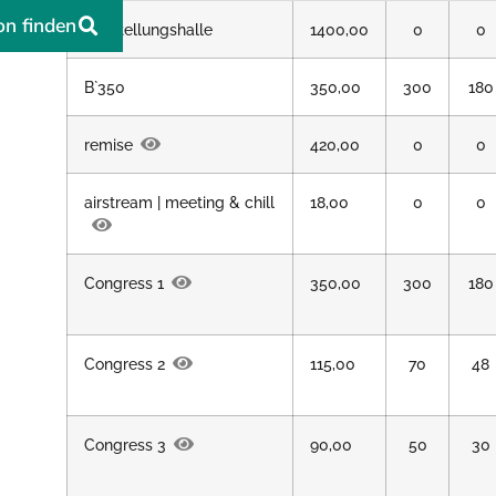
on finden
Ausstellungshalle
1400,00
0
0
B`350
350,00
300
180
remise
420,00
0
0
airstream | meeting & chill
18,00
0
0
Congress 1
350,00
300
180
Congress 2
115,00
70
48
Congress 3
90,00
50
30