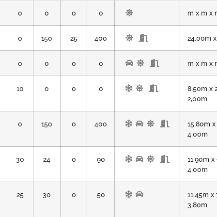
0
0
0
0
m x m x
0
150
25
400
24,00m x
0
0
0
0
m x m x
10
0
0
0
8,50m x 
2,00m
0
150
0
400
15,80m x
4,00m
30
24
0
90
11,90m x
4,00m
25
30
0
50
11,45m x
3,80m