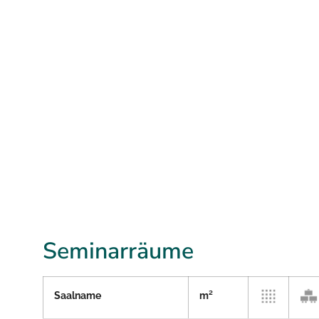
Seminarräume
Saalname
m²