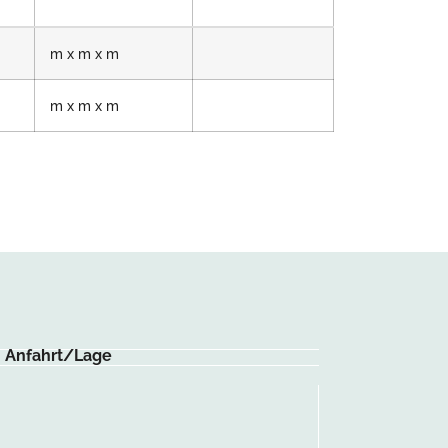
m x m x m
m x m x m
Anfahrt/Lage