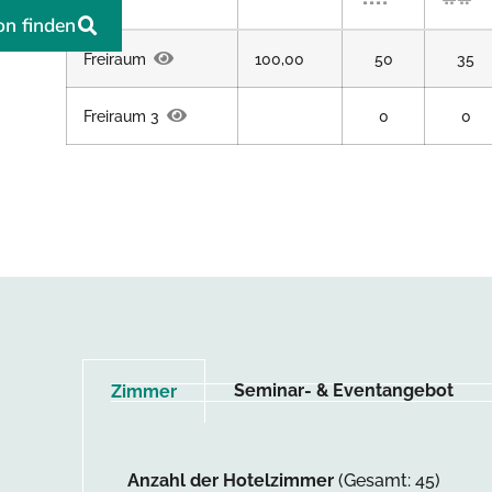
on finden
Freiraum
100,00
50
35
Freiraum 3
0
0
Seminar- & Eventangebot
Zimmer
Anzahl der Hotelzimmer
(Gesamt: 45)