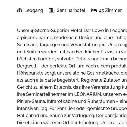
Leogang
Seminarhotel
45 Zimmer
Unser 4-Sterne-Superior Hotel Der Löwe in Leogang
alpinem Charme, modernem Design und einer ruhigen
Seminare, Tagungen und Veranstaltungen. Unsere 4
und Suiten wurden mit handwerklicher Präzision von 
höchsten Komfort, stilvolle Details und einen beei
Bergwelt – der perfekte Ort, um nach einem produkt
Höhepunkte sorgt unsere alpine Gourmetküche, d
als auch à la carte begeistert. Regionale Zutaten 
Gericht zu einem Erlebnis, das Ihre Veranstaltung k
Ihre Seminarteilnehmer im LEONARIUM, unserem ex
Pinien-Sauna, Infrarotkabine und Ruheräumen – ei
intensiven Tag. Für Familien oder gemischte Gruppe
Hallenbad und Sauna zur Verfügung. Der ganzjähri
bietet einen weiteren Ort der Erholung. Unsere Lag