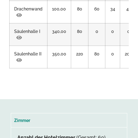
Drachenwand
100,00
80
60
34
48
Säulenhalle I
340,00
80
0
0
0
Säulenhalle II
350,00
220
80
0
200
Zimmer
Anzahl der Hotelzimmer
(Gesamt: 60)