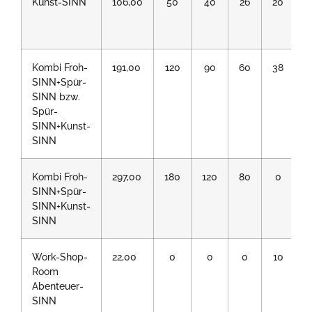
Kunst-SINN
106,00
50
40
26
20
Kombi Froh-
191,00
120
90
60
38
SINN+Spür-
SINN bzw.
Spür-
SINN+Kunst-
SINN
Kombi Froh-
297,00
180
120
80
0
1
SINN+Spür-
SINN+Kunst-
SINN
Work-Shop-
22,00
0
0
0
10
Room
Abenteuer-
SINN