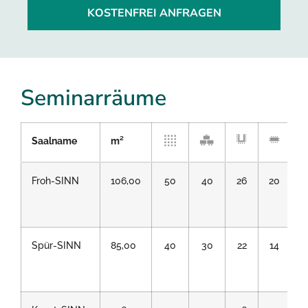
KOSTENFREI ANFRAGEN
Seminarräume
Saalname
m²
Froh-SINN
106,00
50
40
26
20
Spür-SINN
85,00
40
30
22
14