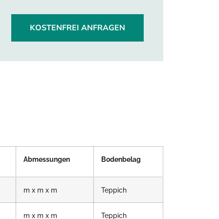
KOSTENFREI ANFRAGEN
Abmessungen
Bodenbelag
m x m x m
Teppich
m x m x m
Teppich