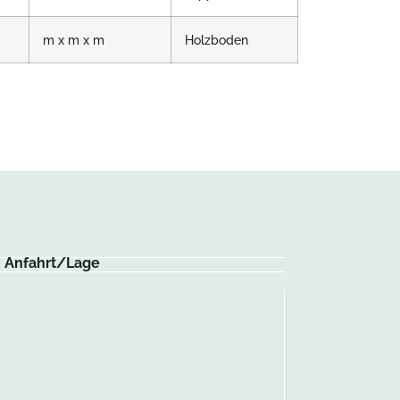
m x m x m
Holzboden
Anfahrt/Lage