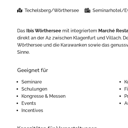
Techelsberg/Wörthersee
Seminarhotel/E
Das
Ibis Wörthersee
mit integriertem
Marché Rest
direkt an der A2 zwischen Klagenfurt und Villach. D
Wörthersee und die Karawanken sowie das genussvo
Sinne.
Geeignet für
Seminare
K
Schulungen
F
Kongresse & Messen
P
Events
A
Incentives