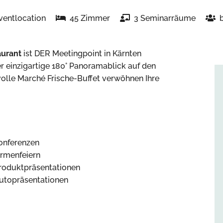
ventlocation
45 Zimmer
3 Seminarräume
aurant
ist DER Meetingpoint in Kärnten
er einzigartige 180° Panoramablick auf den
lle Marché Frische-Buffet verwöhnen Ihre
onferenzen
irmenfeiern
roduktpräsentationen
utopräsentationen