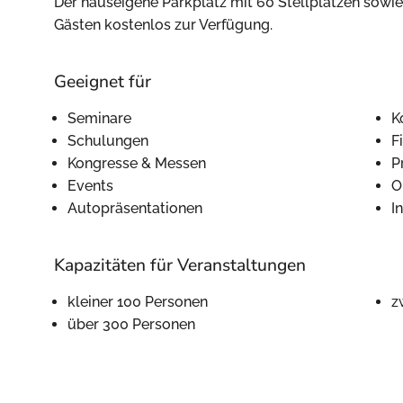
Der hauseigene Parkplatz mit 60 Stellplätzen sowi
Gästen kostenlos zur Verfügung.
Geeignet für
Seminare
K
Schulungen
F
Kongresse & Messen
P
Events
O
Autopräsentationen
I
Kapazitäten für Veranstaltungen
kleiner 100 Personen
z
über 300 Personen