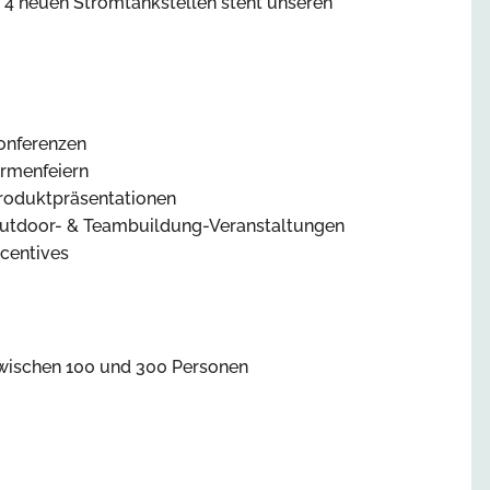
e 4 neuen Stromtankstellen steht unseren
onferenzen
irmenfeiern
roduktpräsentationen
utdoor- & Teambuildung-Veranstaltungen
ncentives
wischen 100 und 300 Personen